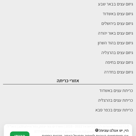
גיזום עצים בבאר שבע
גיזום עצים באשדוד
גיזום עצים בירושלים
גיזום עצים באור יהודה
גיזום עצים בהוד השרון
גיזום עצים בהרצליה
גיזום עצים בחיפה
גיזום עצים בחדרה
אזורי כריתה
כריתת עצים באשדוד
כריתת עצים בהרצליה
כריתת עצים בכפר סבא
© כל הזכויות שמורות לגיזום בישראל 2021 - 2026 | משרדים: צור יצחק, נחל איילון 20ב | דוא"ל:
היי, יש אצלנו עוגיות!🍪
gzmgzm.co.il@gmail.com | טלפון: 077-9995124
אנו משתמשים בעוגיות לשיפור ותפעול האתר. פרטים נוספים