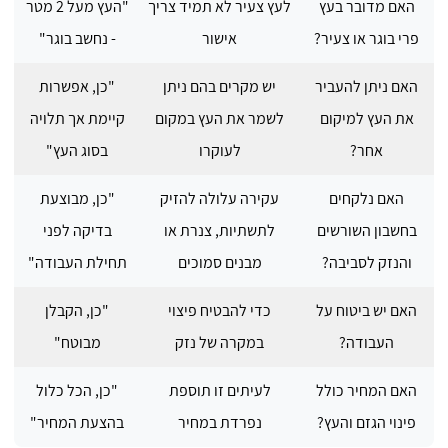
האם מדובר בעץ
לעץ צעיר לא תמיד צריך
"העץ מעל 2 מטר
פרי בוגר או צעיר?
אישור
- נחשב בוגר"
האם ניתן להעביר
יש מקרים בהם ניתן
"כן, אפשרות
את העץ למיקום
לשמר את העץ במקום
קיימת אך תלויה
אחר?
לעוקרו
בסוג העץ"
האם נלקחים
עקירה עלולה להזיק
"כן, מבוצעת
בחשבון השורשים
לתשתיות, צנרת או
בדיקה לפני
והנזק לסביבה?
מבנים סמוכים
תחילת העבודה"
האם יש ביטוח על
כדי להבטיח פיצוי
"כן, הקבלן
העבודה?
במקרה של נזק
מבוטח"
האם המחיר כולל
לעיתים זו תוספת
"כן, הכל כלול
פינוי הגזם והעץ?
נפרדת במחיר
בהצעת המחיר"