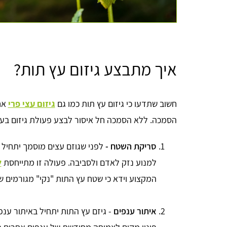
איך מתבצע גיזום עץ תות?
חשוב שתדעו כי גיזום עץ תות כמו גם
גיזום עצי פרי
אח
הסמכה. ללא הסמכה חל איסור לבצע פעולת גיזום בע
סריקת השטח -
לפני שגוזם עצים מוסמך יתחיל 
למנוע נזק לאדם ולסביבה. פעולה זו מתייחסת
ל
המקצוע וידא כי שטח עץ התות "נקי" מגורמים שו
איתור ענפים
- גיזם עץ התות יתחיל באיתור ענפ