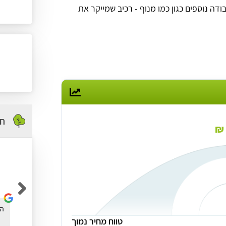
דה נוספים כגון כמו מנוף
- רכיב שמייקר את
חו
אופיר כהן
נעזרתי באתר גיזום בישראל בשביל לגזום עץ דקל
הא
טווח מחיר נמוך
בחצר שלי, אחלה אתר עם המון מידע שימוש.. תודה