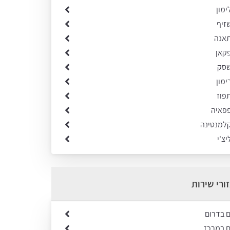
ימון
שזיף
תאנה
פקאן
שסק
ימון
תפוז
פפאיה
קלמנטינה
יצ'י
ורי שירות
ם בדרום
ם במרכז