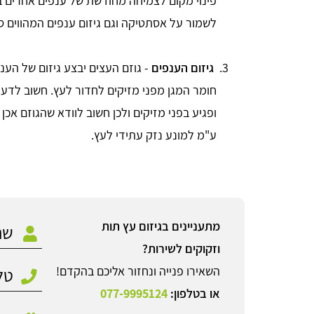
פינוי מקום לצמיחה מחודשת של ענפים אחרים במ
לשמור על אסתטיקה וגם גיזום ענפים המהווים ס
גיזום הענפים
- גוזם העצים יבצע גיזום של הענ
חומר המגן מפני מזיקים לחדור לעץ. חשוב לדעת
ופגיע בפני מזיקים ולכן חשוב לוודא שהגוזם א
ע"מ למונע נזק עתידי לעץ.
מתעניינים בגיזום עץ תות
וזקוקים לשירות?
השאירו פנייה ונחזור אליכם בהקדם!
או בטלפון:
077-9995124