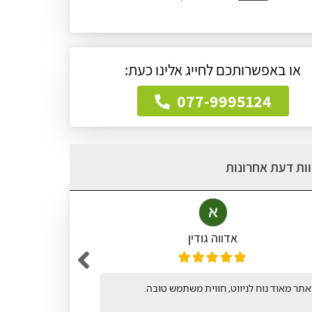
או באפשרותכם לחייג אלינו כעת:
077-9995124
ות דעת אחרונות
אדווה גודין
תר מאוד נוח לניווט, חווית משתמש טובה.
אתר קל ופש
לחיפושי ונו