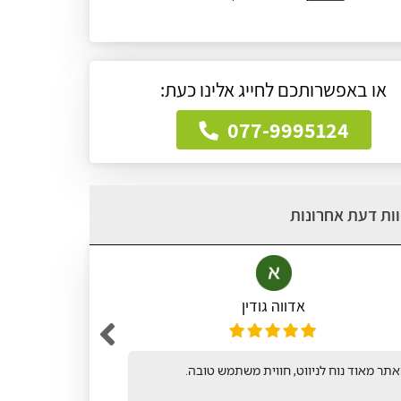
או באפשרותכם לחייג אלינו כעת:
077-9995124
ות דעת אחרונות
אדווה גודין
תר מאוד נוח לניווט, חווית משתמש טובה.
אתר קל ופש
לחיפושי ונו