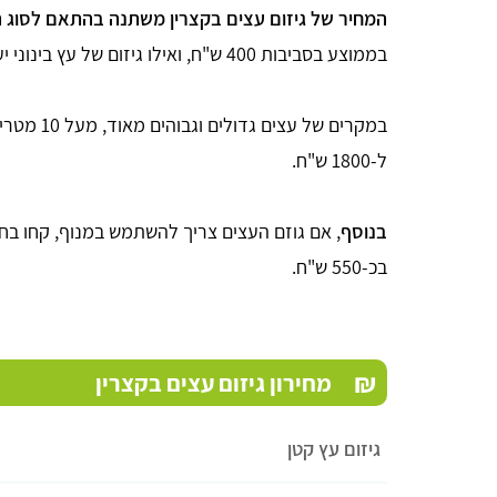
המחיר של גיזום עצים בקצרין משתנה בהתאם לסוג ה
בממוצע בסביבות 400 ש"ח, ואילו גיזום של עץ בינוני יעלה בממוצע בסביבות 800 ש"ח.
במקרים של 
ל-1800 ש"ח.
בנוסף
, אם גוזם העצים צריך להשתמש במנוף, קחו בחש
בכ-550 ש"ח.
₪
Nahum Karni
מחירון גיזום עצים בקצרין
גיזום עץ קטן
אתר נוח וברורת תגובה מהירה לבקשה שלי