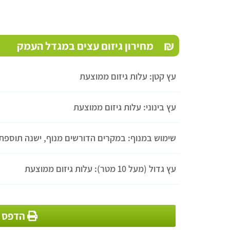
₪
מחירון גיזום עצים במגדל העמק
עץ קטן: עלות גיזום ממוצעת
עץ בינוני: עלות גיזום ממוצעת
שימוש במנוף: במקרים הדורשים מנוף, ישנה תוספת
עץ גדול (מעל 10 מטר): עלות גיזום ממוצעת
Nahum Karni
אתר נוח וברורת תגובה מהירה לבקשה שלי
הדפס מ