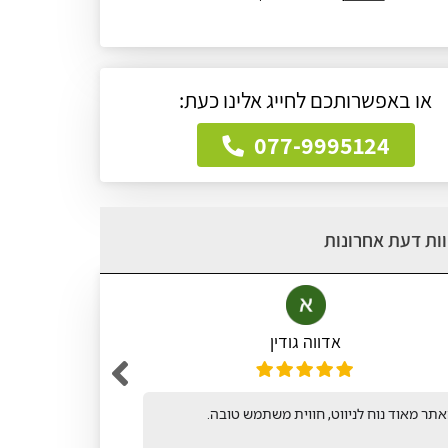
או באפשרותכם לחייג אלינו כעת:
077-9995124
ות דעת אחרונות
אדווה גודין
תר מאוד נוח לניווט, חווית משתמש טובה.
אתר קל ופש
לחיפושי ונו