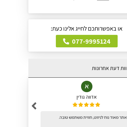
או באפשרותכם לחייג אלינו כעת:
077-9995124
ות דעת אחרונות
אדווה גודין
תר מאוד נוח לניווט, חווית משתמש טובה.
אתר קל ופש
לחיפושי ונו