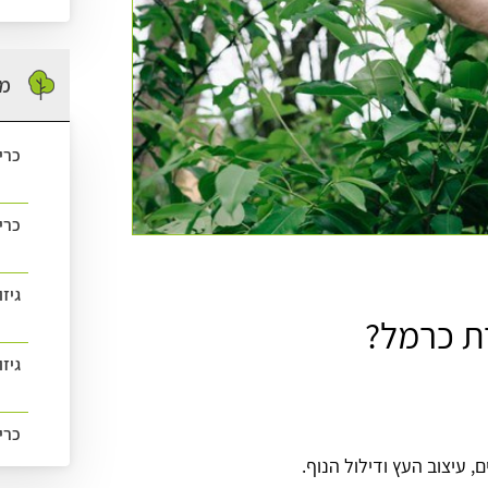
מה
כרי
כרי
גיז
רת כרמל?
גיזו
כרי
ם, עיצוב העץ ודילול הנוף.