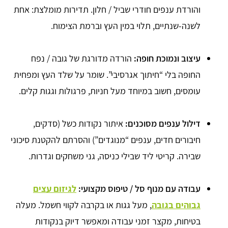
והורדת ענפים חודרי שביל / חלון. תדירות מומלצת: אחת
לשנה-שנתיים, תלוי במין העץ וברמת הצימוח.
עיצוב ונמוכת חופה:
הורדה מדורגת של גובה / נפח
החופה בלי “חיתוך אגרסיבי”. שומר על שלד העץ ומפחית
עומסים, חשוב במיוחד מעל חניות, פרגולות וגגות קלים.
דילול ענפים מסוכנים:
איתור נקודות כשל (סדקים,
חיבורים חדים, ענפים “מנוגדים”) והסרתם להקטנת סיכוני
שבירה. קריטי ליד שבילי כניסה, גני משחקים וגדרות.
עבודה עם מנוף סל / טיפוס מקצועי:
לגיזום עצים
גבוהים בגובה
, מעל גגות או בקרבה לקווי חשמל. מעלה
בטיחות, מקצר זמני עבודה ומאפשר דיוק בנקודות