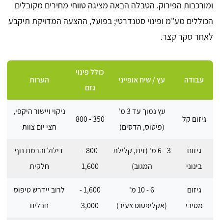
ומורכבות הפירוק. הטבלה הבאה מציגה טווחי מחירים מקובלים
הכוללים מע"מ ופינוי סטנדרטי; בפועל, ההצעה המדויקת תיקבע
לאחר סקר קצר.
כולל פינוי
עבודה
עץ / שיח אופייני
הערות
גזם
עץ נמוך עד 3 מ'
ניקוי ויישור היקפי,
גיזום קל
350 - 800
(פיטוס, הדסים)
חצי יום צוות
גיזום
3 - 6 מ' (זית, קלילת
800 -
דילול והרמת נוף
בינוני
המגוב)
1,600
חלקית
גיזום
6 - 10 מ'
1,600 -
לרוב יידרש טיפוס
מסיבי
(אקליפטוס צעיר)
3,000
חבלים