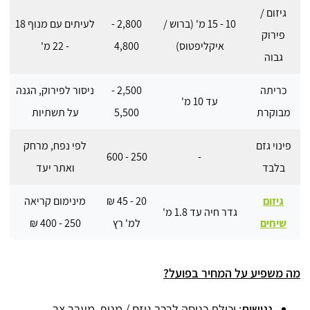
גיזום /
10 - 15 מ' (ברוש /
2,800 -
לעיתים עם מנוף 18
פירוק
איקליפטוס)
4,800
- 22 מ'
גבוה
כריתה
2,500 -
ניסור לפירוק, הגנה
עד 10 מ'
מבוקרת
5,500
על תשתיות
פינוי גזם
לפי נפח, מרחק
250 - 600
-
בלבד
ואתר יעד
גיזום
20 - 45 ₪
מינימום קריאה
גדר חיה עד 1.8 מ'
שיחים
למ' רץ
250 - 400 ₪
מה משפיע על המחיר בפועל?
נגישות
: יכולת כניסה לרכב גוזם / מנוף, מעבר צר,