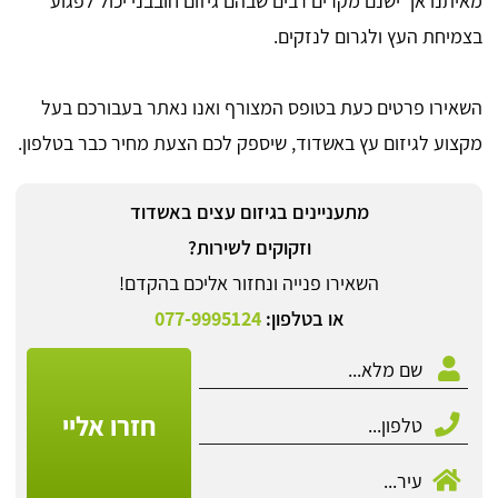
מאיתנו אך ישנם מקרים רבים שבהם גיזום חובבני יכול לפגוע
בצמיחת העץ ולגרום לנזקים.
השאירו פרטים כעת בטופס המצורף ואנו נאתר בעבורכם בעל
מקצוע לגיזום עץ באשדוד, שיספק לכם הצעת מחיר כבר בטלפון.
מתעניינים בגיזום עצים באשדוד
וזקוקים לשירות?
השאירו פנייה ונחזור אליכם בהקדם!
או בטלפון:
077-9995124
חזרו אליי